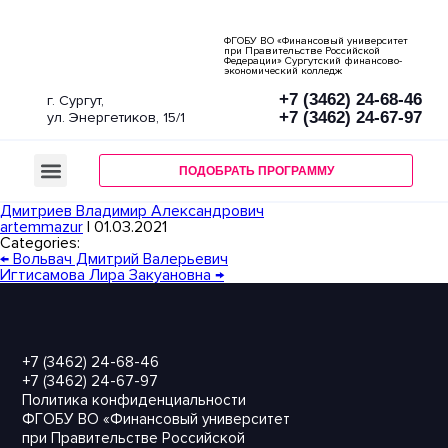
ФГОБУ ВО «Финансовый университет
при Правительстве Российской
Федерации» Сургутский финансово-
экономический колледж
+7 (3462) 24-68-46
г. Сургут,
+7 (3462) 24-67-97
ул. Энергетиков, 15/1
СТОИМОСТЬ И БЮДЖЕТ
ДЕНЬ ОТКРЫТЫХ ДВЕРЕЙ
ПОДОБРАТЬ ПРОГРАММУ
Дмитриев Владимир Александрович
artemmazur
|
01.03.2021
Categories:
←
Вольвач Дмитрий Валерьевич
Игтисамова Лира Закуановна
→
+7 (3462) 24-68-46
+7 (3462) 24-67-97
Политика конфиденциальности
ФГОБУ ВО «Финансовый университет
при Правительстве Российской