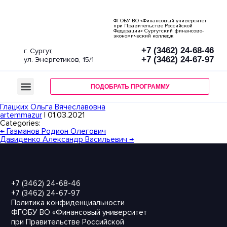
ФГОБУ ВО «Финансовый университет
при Правительстве Российской
Федерации» Сургутский финансово-
экономический колледж
+7 (3462) 24-68-46
г. Сургут,
+7 (3462) 24-67-97
ул. Энергетиков, 15/1
СТОИМОСТЬ И БЮДЖЕТ
ДЕНЬ ОТКРЫТЫХ ДВЕРЕЙ
ПОДОБРАТЬ ПРОГРАММУ
Глацких Ольга Вячеславовна
artemmazur
|
01.03.2021
Categories:
←
Газманов Родион Олегович
Давиденко Александр Васильевич
→
+7 (3462) 24-68-46
+7 (3462) 24-67-97
Политика конфиденциальности
ФГОБУ ВО «Финансовый университет
при Правительстве Российской