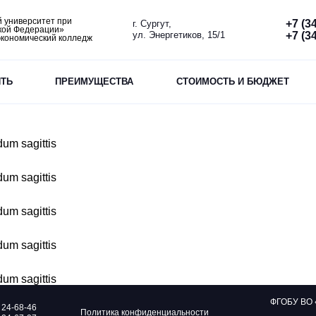
 университет при
+7 (3
г. Сургут,
кой Федерации»
+7 (3
ул. Энергетиков, 15/1
экономический колледж
ИТЬ
ПРЕИМУЩЕСТВА
СТОИМОСТЬ И БЮДЖЕТ
dum sagittis
dum sagittis
dum sagittis
dum sagittis
dum sagittis
ФГОБУ ВО 
 24-68-46
Политика конфиденциальности