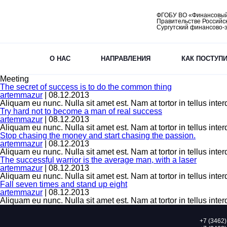
ФГОБУ ВО «Финансовый
Правительстве Российс
Сургутский финансово-
О НАС
НАПРАВЛЕНИЯ
КАК ПОСТУП
Meeting
The secret of success is to do the common thing
artemmazur
|
08.12.2013
Aliquam eu nunc. Nulla sit amet est. Nam at tortor in tellus inter
Try hard not to become a man of real success
artemmazur
|
08.12.2013
Aliquam eu nunc. Nulla sit amet est. Nam at tortor in tellus inter
Stop chasing the money and start chasing the passion.
artemmazur
|
08.12.2013
Aliquam eu nunc. Nulla sit amet est. Nam at tortor in tellus inter
The successful warrior is the average man, with a laser
artemmazur
|
08.12.2013
Aliquam eu nunc. Nulla sit amet est. Nam at tortor in tellus inter
Fall seven times and stand up eight
artemmazur
|
08.12.2013
Aliquam eu nunc. Nulla sit amet est. Nam at tortor in tellus inter
+7 (3462)